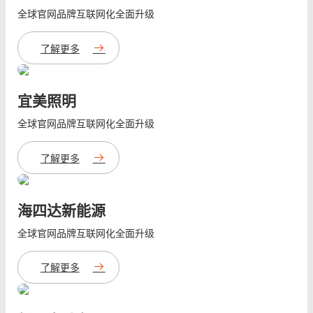
全球官网品牌互联网化全面升级
了解更多
宜美照明
全球官网品牌互联网化全面升级
了解更多
海四达新能源
全球官网品牌互联网化全面升级
了解更多