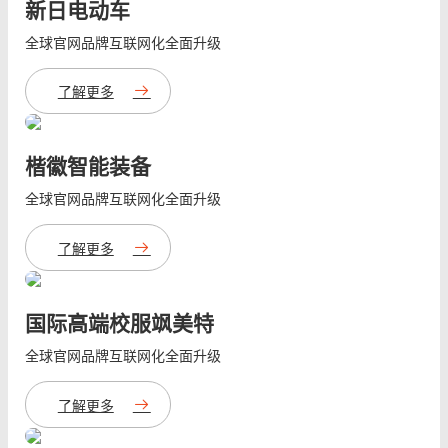
新日电动车
全球官网品牌互联网化全面升级
了解更多
楷徽智能装备
全球官网品牌互联网化全面升级
了解更多
国际高端校服飒美特
全球官网品牌互联网化全面升级
了解更多