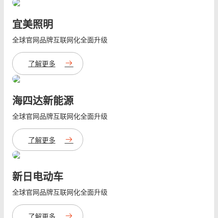
宜美照明
全球官网品牌互联网化全面升级
了解更多
海四达新能源
全球官网品牌互联网化全面升级
了解更多
新日电动车
全球官网品牌互联网化全面升级
了解更多