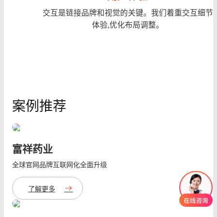
交互是链接品牌和视觉的关键。我们着重交互细节
体验,优化布局调整。
案例推荐
富祥药业
全球官网品牌互联网化全面升级
了解更多