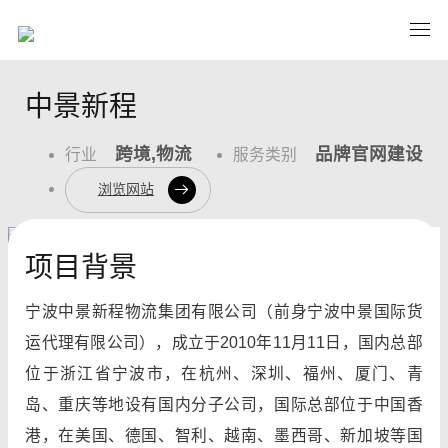
中景新程
跨境,物流
品牌官网建设
行业
服务类别
浏览网站
项目背景
宁波中景新程物流集团有限公司（前身宁波中景国际货
运代理有限公司），成立于2010年11月11日，国内总部
位于浙江省宁波市，在杭州、深圳、福州、厦门、青
岛、重庆等地设有国内分子公司，国际总部位于中国香
港，在美国、德国、智利、越南、墨西哥、新加坡等国