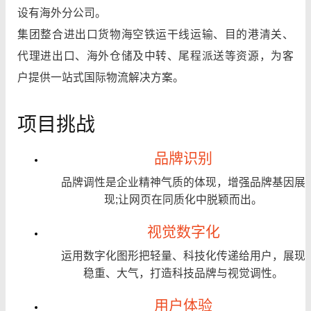
设有海外分公司。
集团整合进出口货物海空铁运干线运输、目的港清关、
代理进出口、海外仓储及中转、尾程派送等资源，为客
户提供一站式国际物流解决方案。
项目挑战
品牌识别
品牌调性是企业精神气质的体现，增强品牌基因展
现;让网页在同质化中
脱颖而出。
视觉数字化
运用数字化图形把轻量、科技化传递给用户，展现
稳重、大气，打造科技品牌与视觉调性。
用户体验