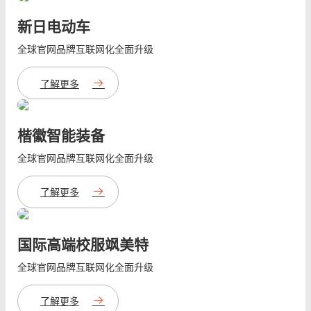
新日电动车
全球官网品牌互联网化全面升级
了解更多
楷徽智能装备
全球官网品牌互联网化全面升级
了解更多
国际高端校服飒美特
全球官网品牌互联网化全面升级
了解更多